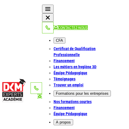
Aller
au
contenu
NOUS APPELER
CONTACTEZ-NOUS
CFA
Certificat de Qualification
Professionnelle
Financement
Les métiers en hygiène 3D
Équipe Pédagogique
Témoignages
Trouver un emploi
NOUS APPELER
Formations pour les entreprises
Nos formations courtes
Financement
Équipe Pédagogique
A propos