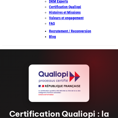
DKM Experts
Certification Qualiopi
Histoires et Missions
Valeurs et engagement
FAQ
Recrutement / Reconversion
Blog
Certification Qualiopi : la