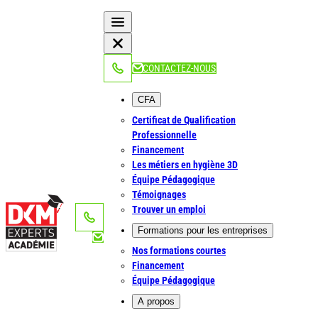
Aller
au
contenu
NOUS APPELER
CONTACTEZ-NOUS
CFA
Certificat de Qualification
Professionnelle
Financement
Les métiers en hygiène 3D
Équipe Pédagogique
Témoignages
Trouver un emploi
NOUS APPELER
Formations pour les entreprises
Nos formations courtes
Financement
Équipe Pédagogique
A propos